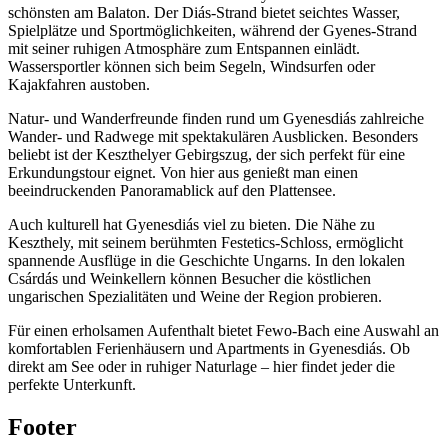
schönsten am Balaton. Der Diás-Strand bietet seichtes Wasser,
Spielplätze und Sportmöglichkeiten, während der Gyenes-Strand
mit seiner ruhigen Atmosphäre zum Entspannen einlädt.
Wassersportler können sich beim Segeln, Windsurfen oder
Kajakfahren austoben.
Natur- und Wanderfreunde finden rund um Gyenesdiás zahlreiche
Wander- und Radwege mit spektakulären Ausblicken. Besonders
beliebt ist der Keszthelyer Gebirgszug, der sich perfekt für eine
Erkundungstour eignet. Von hier aus genießt man einen
beeindruckenden Panoramablick auf den Plattensee.
Auch kulturell hat Gyenesdiás viel zu bieten. Die Nähe zu
Keszthely, mit seinem berühmten Festetics-Schloss, ermöglicht
spannende Ausflüge in die Geschichte Ungarns. In den lokalen
Csárdás und Weinkellern können Besucher die köstlichen
ungarischen Spezialitäten und Weine der Region probieren.
Für einen erholsamen Aufenthalt bietet Fewo-Bach eine Auswahl an
komfortablen Ferienhäusern und Apartments in Gyenesdiás. Ob
direkt am See oder in ruhiger Naturlage – hier findet jeder die
perfekte Unterkunft.
Footer