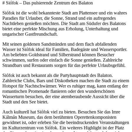
# Siófok – Das pulsierende Zentrum des Balaton
Siófok ist die wohl bekannteste Stadt am Plattensee und ein wahres
Paradies für Urlauber, die Sonne, Strand und ein aufregendes
Nachtleben genießen möchten. Die Stadt am Südufer des Balatons
bietet eine perfekte Mischung aus Erholung, Unterhaltung und
ungarischer Gastfreundschaft.
Mit seinen goldenen Sandstränden und dem flach abfallenden
Wasser ist Siófok ideal für Familien, Badegäste und Wassersportler.
Am beliebten Goldstrand und Silberstrand können Besucher
schwimmen, surfen oder einfach die Sonne genießen. Zahlreiche
Strandbars und Restaurants sorgen für das perfekte Urlaubsgefühl.
Siófok ist auch bekannt als die Partyhauptstadt des Balaton.
Zahlreiche Clubs, Bars und Diskotheken machen die Stadt zu einem
Hotspot für Nachtschwärmer. Wer es ruhiger mag, kann entlang der
romantischen Promenade flanieren oder den wunderschönen
Wasserturm besuchen, der eine atemberaubende Aussicht über die
Stadt und den See bietet.
Auch kulturell hat Siófok viel zu bieten. Besuchen Sie das Imre
Kálmán Museum, das dem berühmten Operettenkomponisten
gewidmet ist, oder erleben Sie die beeindruckenden Veranstaltungen
im Kulturzentrum von Siófok. Ein weiteres Highlight ist der Platz