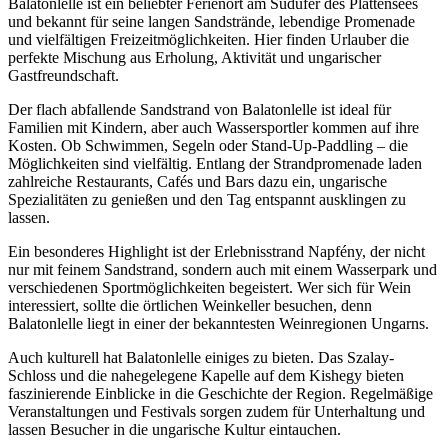
Balatonlelle ist ein beliebter Ferienort am Südufer des Plattensees
und bekannt für seine langen Sandstrände, lebendige Promenade
und vielfältigen Freizeitmöglichkeiten. Hier finden Urlauber die
perfekte Mischung aus Erholung, Aktivität und ungarischer
Gastfreundschaft.
Der flach abfallende Sandstrand von Balatonlelle ist ideal für
Familien mit Kindern, aber auch Wassersportler kommen auf ihre
Kosten. Ob Schwimmen, Segeln oder Stand-Up-Paddling – die
Möglichkeiten sind vielfältig. Entlang der Strandpromenade laden
zahlreiche Restaurants, Cafés und Bars dazu ein, ungarische
Spezialitäten zu genießen und den Tag entspannt ausklingen zu
lassen.
Ein besonderes Highlight ist der Erlebnisstrand Napfény, der nicht
nur mit feinem Sandstrand, sondern auch mit einem Wasserpark und
verschiedenen Sportmöglichkeiten begeistert. Wer sich für Wein
interessiert, sollte die örtlichen Weinkeller besuchen, denn
Balatonlelle liegt in einer der bekanntesten Weinregionen Ungarns.
Auch kulturell hat Balatonlelle einiges zu bieten. Das Szalay-
Schloss und die nahegelegene Kapelle auf dem Kishegy bieten
faszinierende Einblicke in die Geschichte der Region. Regelmäßige
Veranstaltungen und Festivals sorgen zudem für Unterhaltung und
lassen Besucher in die ungarische Kultur eintauchen.