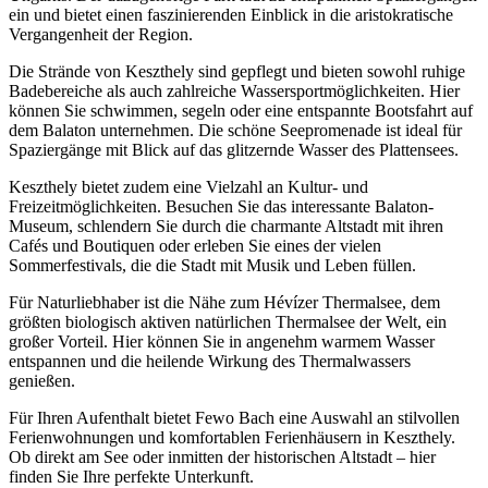
ein und bietet einen faszinierenden Einblick in die aristokratische
Vergangenheit der Region.
Die Strände von Keszthely sind gepflegt und bieten sowohl ruhige
Badebereiche als auch zahlreiche Wassersportmöglichkeiten. Hier
können Sie schwimmen, segeln oder eine entspannte Bootsfahrt auf
dem Balaton unternehmen. Die schöne Seepromenade ist ideal für
Spaziergänge mit Blick auf das glitzernde Wasser des Plattensees.
Keszthely bietet zudem eine Vielzahl an Kultur- und
Freizeitmöglichkeiten. Besuchen Sie das interessante Balaton-
Museum, schlendern Sie durch die charmante Altstadt mit ihren
Cafés und Boutiquen oder erleben Sie eines der vielen
Sommerfestivals, die die Stadt mit Musik und Leben füllen.
Für Naturliebhaber ist die Nähe zum Hévízer Thermalsee, dem
größten biologisch aktiven natürlichen Thermalsee der Welt, ein
großer Vorteil. Hier können Sie in angenehm warmem Wasser
entspannen und die heilende Wirkung des Thermalwassers
genießen.
Für Ihren Aufenthalt bietet Fewo Bach eine Auswahl an stilvollen
Ferienwohnungen und komfortablen Ferienhäusern in Keszthely.
Ob direkt am See oder inmitten der historischen Altstadt – hier
finden Sie Ihre perfekte Unterkunft.