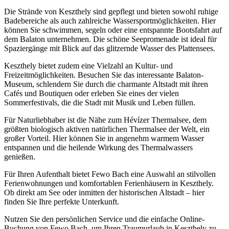
Die Strände von Keszthely sind gepflegt und bieten sowohl ruhige
Badebereiche als auch zahlreiche Wassersportmöglichkeiten. Hier
können Sie schwimmen, segeln oder eine entspannte Bootsfahrt auf
dem Balaton unternehmen. Die schöne Seepromenade ist ideal für
Spaziergänge mit Blick auf das glitzernde Wasser des Plattensees.
Keszthely bietet zudem eine Vielzahl an Kultur- und
Freizeitmöglichkeiten. Besuchen Sie das interessante Balaton-
Museum, schlendern Sie durch die charmante Altstadt mit ihren
Cafés und Boutiquen oder erleben Sie eines der vielen
Sommerfestivals, die die Stadt mit Musik und Leben füllen.
Für Naturliebhaber ist die Nähe zum Hévízer Thermalsee, dem
größten biologisch aktiven natürlichen Thermalsee der Welt, ein
großer Vorteil. Hier können Sie in angenehm warmem Wasser
entspannen und die heilende Wirkung des Thermalwassers
genießen.
Für Ihren Aufenthalt bietet Fewo Bach eine Auswahl an stilvollen
Ferienwohnungen und komfortablen Ferienhäusern in Keszthely.
Ob direkt am See oder inmitten der historischen Altstadt – hier
finden Sie Ihre perfekte Unterkunft.
Nutzen Sie den persönlichen Service und die einfache Online-
Buchung von Fewo Bach, um Ihren Traumurlaub in Keszthely zu