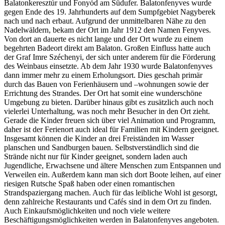
Balatonkeresztúr und Fonyód am Südufer. Balatonfenyves wurde
gegen Ende des 19. Jahrhunderts auf dem Sumpfgebiet Nagyberek
nach und nach erbaut. Aufgrund der unmittelbaren Nähe zu den
Nadelwäldern, bekam der Ort im Jahr 1912 den Namen Fenyves.
Von dort an dauerte es nicht lange und der Ort wurde zu einem
begehrten Badeort direkt am Balaton. Großen Einfluss hatte auch
der Graf Imre Széchenyi, der sich unter anderem für die Förderung
des Weinbaus einsetzte. Ab dem Jahr 1930 wurde Balatonfenyves
dann immer mehr zu einem Erholungsort. Dies geschah primär
durch das Bauen von Ferienhäusern und –wohnungen sowie der
Errichtung des Strandes. Der Ort hat somit eine wunderschöne
Umgebung zu bieten. Darüber hinaus gibt es zusätzlich auch noch
vielerlei Unterhaltung, was noch mehr Besucher in den Ort zieht.
Gerade die Kinder freuen sich über viel Animation und Programm,
daher ist der Ferienort auch ideal für Familien mit Kindern geeignet.
Insgesamt können die Kinder an drei Freiständen im Wasser
planschen und Sandburgen bauen. Selbstverständlich sind die
Strände nicht nur für Kinder geeignet, sondern laden auch
Jugendliche, Erwachsene und ältere Menschen zum Entspannen und
Verweilen ein. Außerdem kann man sich dort Boote leihen, auf einer
riesigen Rutsche Spaß haben oder einen romantischen
Strandspaziergang machen. Auch für das leibliche Wohl ist gesorgt,
denn zahlreiche Restaurants und Cafés sind in dem Ort zu finden.
Auch Einkaufsmöglichkeiten und noch viele weitere
Beschäftigungsmöglichkeiten werden in Balatonfenyves angeboten.