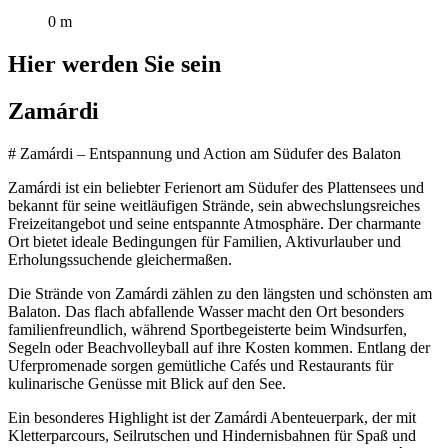
0 m
Hier werden Sie sein
Zamárdi
# Zamárdi – Entspannung und Action am Südufer des Balaton
Zamárdi ist ein beliebter Ferienort am Südufer des Plattensees und
bekannt für seine weitläufigen Strände, sein abwechslungsreiches
Freizeitangebot und seine entspannte Atmosphäre. Der charmante
Ort bietet ideale Bedingungen für Familien, Aktivurlauber und
Erholungssuchende gleichermaßen.
Die Strände von Zamárdi zählen zu den längsten und schönsten am
Balaton. Das flach abfallende Wasser macht den Ort besonders
familienfreundlich, während Sportbegeisterte beim Windsurfen,
Segeln oder Beachvolleyball auf ihre Kosten kommen. Entlang der
Uferpromenade sorgen gemütliche Cafés und Restaurants für
kulinarische Genüsse mit Blick auf den See.
Ein besonderes Highlight ist der Zamárdi Abenteuerpark, der mit
Kletterparcours, Seilrutschen und Hindernisbahnen für Spaß und