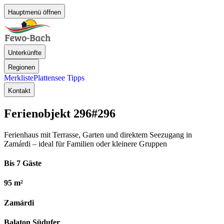
Hauptmenü öffnen
Unterkünfte
Regionen
Merkliste
Plattensee Tipps
Kontakt
Ferienobjekt 296
#296
Ferienhaus mit Terrasse, Garten und direktem Seezugang in
Zamárdi – ideal für Familien oder kleinere Gruppen
Bis 7 Gäste
95 m²
Zamárdi
Balaton Südufer