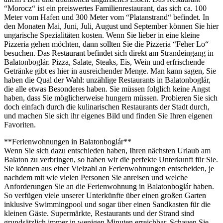
“Morocz“ ist ein preiswertes Familienrestaurant, das sich ca. 100
Meter vom Hafen und 300 Meter vom “Platanstrand“ befindet. In
den Monaten Mai, Juni, Juli, August und September können Sie hier
ungarische Spezialitäten kosten. Wenn Sie lieber in eine kleine
Pizzeria gehen möchten, dann sollten Sie die Pizzeria “Feher Lo“
besuchen. Das Restaurant befindet sich direkt am Strandeingang in
Balatonboglár. Pizza, Salate, Steaks, Eis, Wein und erfrischende
Getränke gibt es hier in ausreichender Menge. Man kann sagen, Sie
haben die Qual der Wahl: unzählige Restaurants in Balatonboglár,
die alle etwas Besonderes haben. Sie müssen folglich keine Angst
haben, dass Sie möglicherweise hungern müssen. Probieren Sie sich
doch einfach durch die kulinarischen Restaurants der Stadt durch,
und machen Sie sich ihr eigenes Bild und finden Sie Ihren eigenen
Favoriten.
**Ferienwohnungen in Balatonboglár**
Wenn Sie sich dazu entschieden haben, Ihren nächsten Urlaub am
Balaton zu verbringen, so haben wir die perfekte Unterkunft für Sie.
Sie können aus einer Vielzahl an Ferienwohnungen entscheiden, je
nachdem mit wie vielen Personen Sie anreisen und welche
Anforderungen Sie an die Ferienwohnung in Balatonboglár haben.
So verfügen viele unserer Unterkünfte über einen großen Garten
inklusive Swimmingpool und sogar über einen Sandkasten für die
kleinen Gäste. Supermärkte, Restaurants und der Strand sind
grundsätzlich immer in wenigen Minuten erreichbar. Schauen Sie