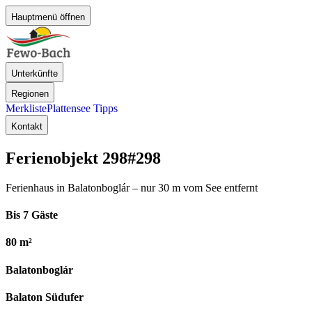
Hauptmenü öffnen
Unterkünfte
Regionen
Merkliste
Plattensee Tipps
Kontakt
Ferienobjekt 298
#298
Ferienhaus in Balatonboglár – nur 30 m vom See entfernt
Bis 7 Gäste
80 m²
Balatonboglár
Balaton Südufer