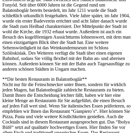
Fonyód. Seit über 6000 Jahren ist die Gegend rund um
Balatonboglár bereits besiedelt, im Jahr 1211 wurde die Stadt
schließlich urkundlich festgehalten. Viele Jahre später, im Jahr 1904,
wurde ein erster Badeverein errichtet und acht Jahre danach wurde
die Stadt zum Heilbad charakterisiert. Der Mittelpunkt der Stadt ist
wohl die Kirche, die 1932 erbaut wurde. Außerdem ist auch ein
Besuch des kugelförmigen Aussichtturms lohnenswert, mit dem man
einen einzigartigen Blick über die Stadt hat. Eine weitere
Sehenswürdigkeit ist das Weinkundemuseum im Schloss
Szölöskislak. Des Weiteren verfügt die Stadt über einen eigenen
Bahnhof, sodass Sie völlig flexibel mit der Bahn an- und abreisen
können. Außerdem können Sie mit der Bahn auch Tagesausflüge zu
anderen schönen Städten in Ungarn machen.
**Die besten Restaurants in Balatonboglár**
Nicht nur für die Feinschmecker unter Ihnen, sondern für wirklich
jeden Magen, hat Balatonboglár zahlreiche Restaurants zu bieten.
Damit Ihnen die Entscheidung leichter fällt, haben wir hier eine
kleine Menge an Restaurants für Sie aufgeführt, die einen Besuch
auf jeden Fall wert sind. Wenn Sie italienisches Essen präferieren, so
empfehlen wir Ihnen das Restaurant “Gianpiero´s“. Hier können Sie
Pizza, Pasta und viele weitere Köstlichkeiten genießen. Auch die
Cocktails sind in diesem Restaurant ausgesprochen gut. Das “Ibolya
Büfé“ setzt auf qualitativ hochwertiges Essen. Hier finden Sie vor
allem Fisch und traditionell ungarisches Essen. Das Restaurant