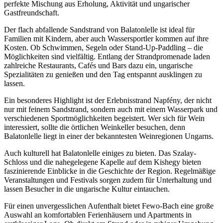
perfekte Mischung aus Erholung, Aktivität und ungarischer
Gastfreundschaft.
Der flach abfallende Sandstrand von Balatonlelle ist ideal für
Familien mit Kindern, aber auch Wassersportler kommen auf ihre
Kosten. Ob Schwimmen, Segeln oder Stand-Up-Paddling – die
Möglichkeiten sind vielfältig. Entlang der Strandpromenade laden
zahlreiche Restaurants, Cafés und Bars dazu ein, ungarische
Spezialitäten zu genießen und den Tag entspannt ausklingen zu
lassen.
Ein besonderes Highlight ist der Erlebnisstrand Napfény, der nicht
nur mit feinem Sandstrand, sondern auch mit einem Wasserpark und
verschiedenen Sportmöglichkeiten begeistert. Wer sich für Wein
interessiert, sollte die örtlichen Weinkeller besuchen, denn
Balatonlelle liegt in einer der bekanntesten Weinregionen Ungarns.
Auch kulturell hat Balatonlelle einiges zu bieten. Das Szalay-
Schloss und die nahegelegene Kapelle auf dem Kishegy bieten
faszinierende Einblicke in die Geschichte der Region. Regelmäßige
Veranstaltungen und Festivals sorgen zudem für Unterhaltung und
lassen Besucher in die ungarische Kultur eintauchen.
Für einen unvergesslichen Aufenthalt bietet Fewo-Bach eine große
Auswahl an komfortablen Ferienhäusern und Apartments in