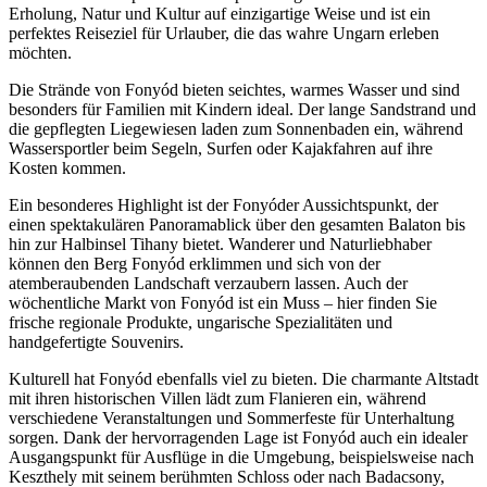
Erholung, Natur und Kultur auf einzigartige Weise und ist ein
perfektes Reiseziel für Urlauber, die das wahre Ungarn erleben
möchten.
Die Strände von Fonyód bieten seichtes, warmes Wasser und sind
besonders für Familien mit Kindern ideal. Der lange Sandstrand und
die gepflegten Liegewiesen laden zum Sonnenbaden ein, während
Wassersportler beim Segeln, Surfen oder Kajakfahren auf ihre
Kosten kommen.
Ein besonderes Highlight ist der Fonyóder Aussichtspunkt, der
einen spektakulären Panoramablick über den gesamten Balaton bis
hin zur Halbinsel Tihany bietet. Wanderer und Naturliebhaber
können den Berg Fonyód erklimmen und sich von der
atemberaubenden Landschaft verzaubern lassen. Auch der
wöchentliche Markt von Fonyód ist ein Muss – hier finden Sie
frische regionale Produkte, ungarische Spezialitäten und
handgefertigte Souvenirs.
Kulturell hat Fonyód ebenfalls viel zu bieten. Die charmante Altstadt
mit ihren historischen Villen lädt zum Flanieren ein, während
verschiedene Veranstaltungen und Sommerfeste für Unterhaltung
sorgen. Dank der hervorragenden Lage ist Fonyód auch ein idealer
Ausgangspunkt für Ausflüge in die Umgebung, beispielsweise nach
Keszthely mit seinem berühmten Schloss oder nach Badacsony,