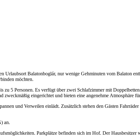
ten Urlaubsort Balatonboglár, nur wenige Gehminuten vom Balaton entfe
erbinden möchten.
bis zu 5 Personen. Es verfügt über zwei Schlafzimmer mit Doppelbette
d zweckmäßig eingerichtet und bieten eine angenehme Atmosphäre für
tspannen und Verweilen einlädt. Zusätzlich stehen den Gästen Fahrräd
) an.
aufsmöglichkeiten. Parkplätze befinden sich im Hof. Der Hausbesitzer 