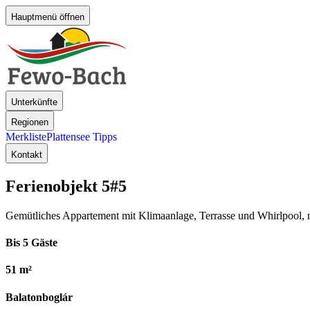
Hauptmenü öffnen
Unterkünfte
Regionen
Merkliste
Plattensee Tipps
Kontakt
Ferienobjekt 5
#5
Gemütliches Appartement mit Klimaanlage, Terrasse und Whirlpool, n
Bis 5 Gäste
51 m²
Balatonboglár