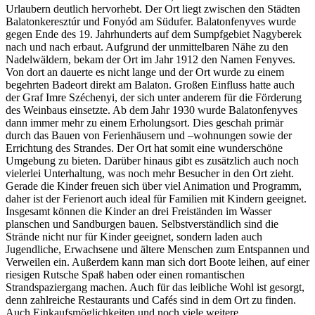
Urlaubern deutlich hervorhebt. Der Ort liegt zwischen den Städten
Balatonkeresztúr und Fonyód am Südufer. Balatonfenyves wurde
gegen Ende des 19. Jahrhunderts auf dem Sumpfgebiet Nagyberek
nach und nach erbaut. Aufgrund der unmittelbaren Nähe zu den
Nadelwäldern, bekam der Ort im Jahr 1912 den Namen Fenyves.
Von dort an dauerte es nicht lange und der Ort wurde zu einem
begehrten Badeort direkt am Balaton. Großen Einfluss hatte auch
der Graf Imre Széchenyi, der sich unter anderem für die Förderung
des Weinbaus einsetzte. Ab dem Jahr 1930 wurde Balatonfenyves
dann immer mehr zu einem Erholungsort. Dies geschah primär
durch das Bauen von Ferienhäusern und –wohnungen sowie der
Errichtung des Strandes. Der Ort hat somit eine wunderschöne
Umgebung zu bieten. Darüber hinaus gibt es zusätzlich auch noch
vielerlei Unterhaltung, was noch mehr Besucher in den Ort zieht.
Gerade die Kinder freuen sich über viel Animation und Programm,
daher ist der Ferienort auch ideal für Familien mit Kindern geeignet.
Insgesamt können die Kinder an drei Freiständen im Wasser
planschen und Sandburgen bauen. Selbstverständlich sind die
Strände nicht nur für Kinder geeignet, sondern laden auch
Jugendliche, Erwachsene und ältere Menschen zum Entspannen und
Verweilen ein. Außerdem kann man sich dort Boote leihen, auf einer
riesigen Rutsche Spaß haben oder einen romantischen
Strandspaziergang machen. Auch für das leibliche Wohl ist gesorgt,
denn zahlreiche Restaurants und Cafés sind in dem Ort zu finden.
Auch Einkaufsmöglichkeiten und noch viele weitere