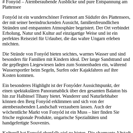
# Fonyód – Atemberaubende Ausblicke und pure Entspannung am
Plattensee
Fonyód ist ein wunderschöner Ferienort am Südufer des Plattensees,
der mit seiner beeindruckenden Aussicht, familienfreundlichen
Stränden und entspannten Atmosphäre begeistert. Der Ort verbindet
Erholung, Natur und Kultur auf einzigartige Weise und ist ein
perfektes Reiseziel für Urlauber, die das wahre Ungarn erleben
möchten.
Die Strände von Fonyód bieten seichtes, warmes Wasser und sind
besonders für Familien mit Kindern ideal. Der lange Sandstrand und
die gepflegten Liegewiesen laden zum Sonnenbaden ein, während
Wassersportler beim Segeln, Surfen oder Kajakfahren auf ihre
Kosten kommen.
Ein besonderes Highlight ist der Fonyóder Aussichtspunkt, der
einen spektakulären Panoramablick über den gesamten Balaton bis
hin zur Halbinsel Tihany bietet. Wanderer und Naturliebhaber
können den Berg Fonyód erklimmen und sich von der
atemberaubenden Landschaft verzaubern lassen. Auch der
wöchentliche Markt von Fonyód ist ein Muss – hier finden Sie
frische regionale Produkte, ungarische Spezialitäten und
handgefertigte Souvenirs.
Kulturell hat Fonyód ebenfalls viel zu bieten. Die charmante Altstadt