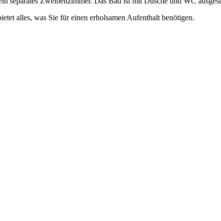
n separates Zweibettzimmer. Das Bad ist mit Dusche und WC ausgesta
etet alles, was Sie für einen erholsamen Aufenthalt benötigen.