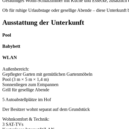
Geräumiges Wohn-Schlafzimmer mit Küche und Essecke, zusätzlich ei
Ob für ruhige Urlaubstage oder gesellige Abende – diese Unterkunft bi
Ausstattung der Unterkunft
Pool
Babybett
WLAN
Außenbereich:
Gepflegter Garten mit gemütlichen Gartenmöbeln
Pool (3 m × 5 m × 1,4 m)
Sonnenliegen zum Entspannen
Grill für gesellige Abende
5 Autoabstellplätze im Hof
Der Besitzer wohnt separat auf dem Grundstück
Wohnkomfort & Technik:
3 SAT-TVs