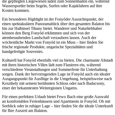
die gepflegten Liegewiesen laden zum Sonnenbaden ein, während
Wassersportler beim Segeln, Surfen oder Kajakfahren auf ihre
Kosten kommen.
Ein besonderes Highlight ist der Fonyóder Aussichtspunkt, der
einen spektakulären Panoramablick über den gesamten Balaton bis
hin zur Halbinsel Tihany bietet. Wanderer und Naturliebhaber
können den Berg Fonyód erklimmen und sich von der
atemberaubenden Landschaft verzaubern lassen. Auch der
wöchentliche Markt von Fonyód ist ein Muss – hier finden Sie
frische regionale Produkte, ungarische Spezialitäten und
handgefertigte Souvenirs.
Kulturell hat Fonyód ebenfalls viel zu bieten. Die charmante Altstadt
mit ihren historischen Villen lädt zum Flanieren ein, während
verschiedene Veranstaltungen und Sommerfeste für Unterhaltung
sorgen. Dank der hervorragenden Lage ist Fonyód auch ein idealer
Ausgangspunkt für Ausflüge in die Umgebung, beispielsweise nach
Keszthely mit seinem berühmten Schloss oder nach Badacsony,
einer der bekanntesten Weinregionen Ungarns.
Für einen perfekten Urlaub bietet Fewo Bach eine große Auswahl
an komfortablen Ferienhäusern und Apartments in Fonyód. Ob mit
Seeblick oder in ruhiger Lage – hier finden Sie die ideale Unterkunft
für Ihre Auszeit am Balaton.