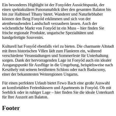
Ein besonderes Highlight ist der Fonyóder Aussichtspunkt, der
einen spektakulären Panoramablick über den gesamten Balaton bis
hin zur Halbinsel Tihany bietet. Wanderer und Naturliebhaber
können den Berg Fonyód erklimmen und sich von der
atemberaubenden Landschaft verzaubern lassen. Auch der
wöchentliche Markt von Fonyód ist ein Muss – hier finden Sie
frische regionale Produkte, ungarische Spezialitäten und
handgefertigte Souvenirs.
Kulturell hat Fonyód ebenfalls viel zu bieten. Die charmante Altstadt
mit ihren historischen Villen lädt zum Flanieren ein, während
verschiedene Veranstaltungen und Sommerfeste für Unterhaltung
sorgen. Dank der hervorragenden Lage ist Fonyód auch ein idealer
Ausgangspunkt für Ausflüge in die Umgebung, beispielsweise nach
Keszthely mit seinem berühmten Schloss oder nach Badacsony,
einer der bekanntesten Weinregionen Ungarns.
Für einen perfekten Urlaub bietet Fewo Bach eine große Auswahl
an komfortablen Ferienhäusern und Apartments in Fonyód. Ob mit
Seeblick oder in ruhiger Lage – hier finden Sie die ideale Unterkunft
für Ihre Auszeit am Balaton.
Footer