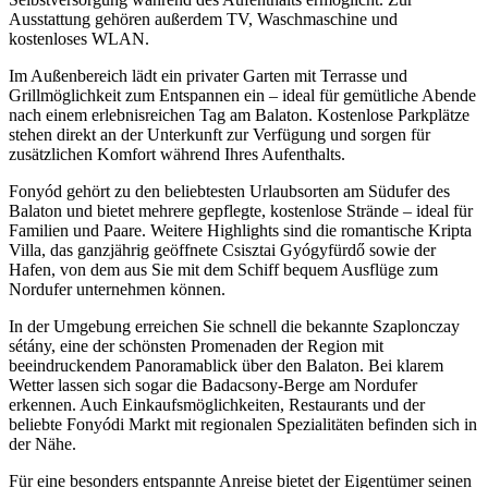
Ausstattung gehören außerdem TV, Waschmaschine und
kostenloses WLAN.
Im Außenbereich lädt ein privater Garten mit Terrasse und
Grillmöglichkeit zum Entspannen ein – ideal für gemütliche Abende
nach einem erlebnisreichen Tag am Balaton. Kostenlose Parkplätze
stehen direkt an der Unterkunft zur Verfügung und sorgen für
zusätzlichen Komfort während Ihres Aufenthalts.
Fonyód gehört zu den beliebtesten Urlaubsorten am Südufer des
Balaton und bietet mehrere gepflegte, kostenlose Strände – ideal für
Familien und Paare. Weitere Highlights sind die romantische Kripta
Villa, das ganzjährig geöffnete Csisztai Gyógyfürdő sowie der
Hafen, von dem aus Sie mit dem Schiff bequem Ausflüge zum
Nordufer unternehmen können.
In der Umgebung erreichen Sie schnell die bekannte Szaplonczay
sétány, eine der schönsten Promenaden der Region mit
beeindruckendem Panoramablick über den Balaton. Bei klarem
Wetter lassen sich sogar die Badacsony-Berge am Nordufer
erkennen. Auch Einkaufsmöglichkeiten, Restaurants und der
beliebte Fonyódi Markt mit regionalen Spezialitäten befinden sich in
der Nähe.
Für eine besonders entspannte Anreise bietet der Eigentümer seinen