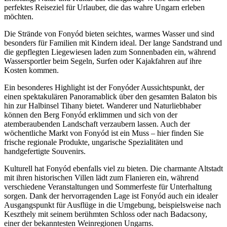
perfektes Reiseziel für Urlauber, die das wahre Ungarn erleben
möchten.
Die Strände von Fonyód bieten seichtes, warmes Wasser und sind
besonders für Familien mit Kindern ideal. Der lange Sandstrand und
die gepflegten Liegewiesen laden zum Sonnenbaden ein, während
Wassersportler beim Segeln, Surfen oder Kajakfahren auf ihre
Kosten kommen.
Ein besonderes Highlight ist der Fonyóder Aussichtspunkt, der
einen spektakulären Panoramablick über den gesamten Balaton bis
hin zur Halbinsel Tihany bietet. Wanderer und Naturliebhaber
können den Berg Fonyód erklimmen und sich von der
atemberaubenden Landschaft verzaubern lassen. Auch der
wöchentliche Markt von Fonyód ist ein Muss – hier finden Sie
frische regionale Produkte, ungarische Spezialitäten und
handgefertigte Souvenirs.
Kulturell hat Fonyód ebenfalls viel zu bieten. Die charmante Altstadt
mit ihren historischen Villen lädt zum Flanieren ein, während
verschiedene Veranstaltungen und Sommerfeste für Unterhaltung
sorgen. Dank der hervorragenden Lage ist Fonyód auch ein idealer
Ausgangspunkt für Ausflüge in die Umgebung, beispielsweise nach
Keszthely mit seinem berühmten Schloss oder nach Badacsony,
einer der bekanntesten Weinregionen Ungarns.