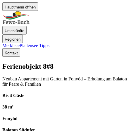
Hauptmenü öffnen
Unterkünfte
Regionen
Merkliste
Plattensee Tipps
Kontakt
Ferienobjekt 8
#8
Neubau Appartement mit Garten in Fonyód – Erholung am Balaton
für Paare & Familien
Bis 4 Gäste
38 m²
Fonyód
Balaton Südufer