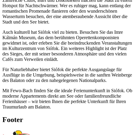
Zahlreiche Clubs, Bars und Diskotheken machen die Stadt zu einem
Hotspot für Nachtschwärmer. Wer es ruhiger mag, kann entlang der
romantischen Promenade flanieren oder den wunderschönen
Wasserturm besuchen, der eine atemberaubende Aussicht über die
Stadt und den See bietet.
Auch kulturell hat Siófok viel zu bieten. Besuchen Sie das Imre
Kálmán Museum, das dem berühmten Operettenkomponisten
gewidmet ist, oder erleben Sie die beeindruckenden Veranstaltungen
im Kulturzentrum von Siófok. Ein weiteres Highlight ist der Platz
des Sieges, der mit seiner besonderen Atmosphäre und den vielen
Cafés zum Verweilen einlädt.
Für Naturliebhaber bietet Siófok die perfekte Ausgangslage für
Ausflüge in die Umgebung, beispielsweise in die sanften Weinberge
des Balaton oder zu den nahegelegenen Nationalparks.
Mit Fewo-Bach finden Sie die ideale Ferienunterkunft in Siófok. Ob
moderne Appartements direkt am See oder familienfreundliche
Ferienhäuser – wir bieten Ihnen die perfekte Unterkunft für Ihren
Traumurlaub am Balaton.
Footer